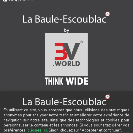
by
Gérer mes paramètres de confidentialité
®
Auteur & conception
3V.WORLD
&
New3S
En utilisant ce site, vous acceptez que nous utilisions des statistiques
®
© 2021-2026 New3S
anonymes pour analyser notre trafic et améliorer votre expérience de
navigation sur notre site, ainsi que des technologies et cookies pour
Tous droits réservés.
personnaliser le contenu et les annonces. Si vous souhaitez gérer vos
préférences,
cliquez ici
. Sinon, cliquez sur "Accepter et continuer".
Les marques, noms de sociétés, logos et visuels présents sur ce site sont