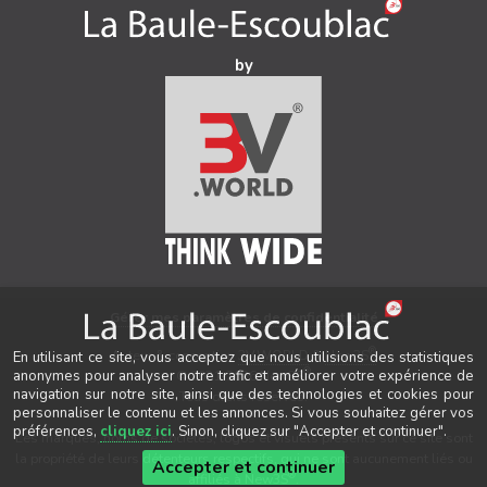
by
Gérer mes paramètres de confidentialité
®
Auteur & conception
3V.WORLD
&
New3S
En utilisant ce site, vous acceptez que nous utilisions des statistiques
®
© 2021-2026 New3S
anonymes pour analyser notre trafic et améliorer votre expérience de
navigation sur notre site, ainsi que des technologies et cookies pour
Tous droits réservés.
personnaliser le contenu et les annonces. Si vous souhaitez gérer vos
préférences,
cliquez ici
. Sinon, cliquez sur "Accepter et continuer".
Les marques, noms de sociétés, logos et visuels présents sur ce site sont
la propriété de leurs détenteurs respectifs, qui ne sont aucunement liés ou
Accepter et continuer
®
affiliés à New3S
.