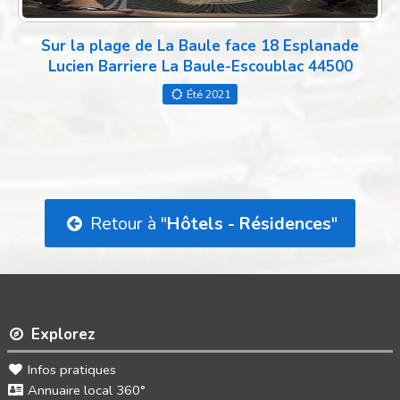
Sur la plage de La Baule face 18 Esplanade
Lucien Barriere La Baule-Escoublac 44500
Été 2021
Retour à "
Hôtels - Résidences
"
Explorez
Infos pratiques
Annuaire local 360°