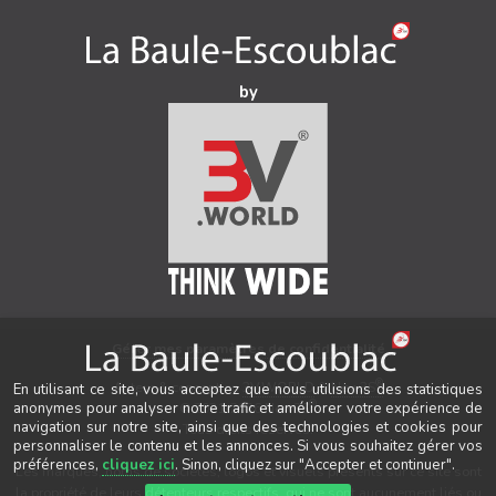
by
Gérer mes paramètres de confidentialité
®
Auteur & conception
3V.WORLD
&
New3S
En utilisant ce site, vous acceptez que nous utilisions des statistiques
®
© 2021-2026 New3S
anonymes pour analyser notre trafic et améliorer votre expérience de
navigation sur notre site, ainsi que des technologies et cookies pour
Tous droits réservés.
personnaliser le contenu et les annonces. Si vous souhaitez gérer vos
préférences,
cliquez ici
. Sinon, cliquez sur "Accepter et continuer".
Les marques, noms de sociétés, logos et visuels présents sur ce site sont
la propriété de leurs détenteurs respectifs, qui ne sont aucunement liés ou