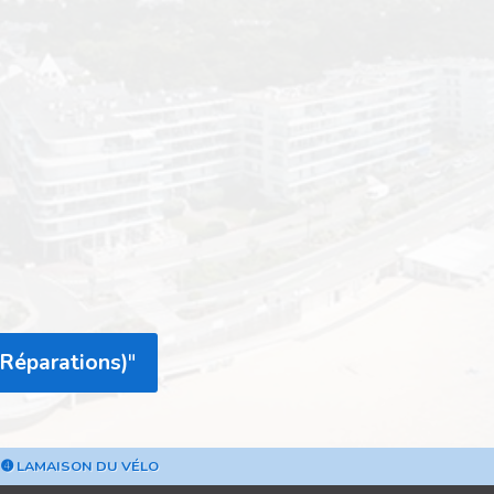
 Réparations)
"
➍ LAMAISON DU VÉLO