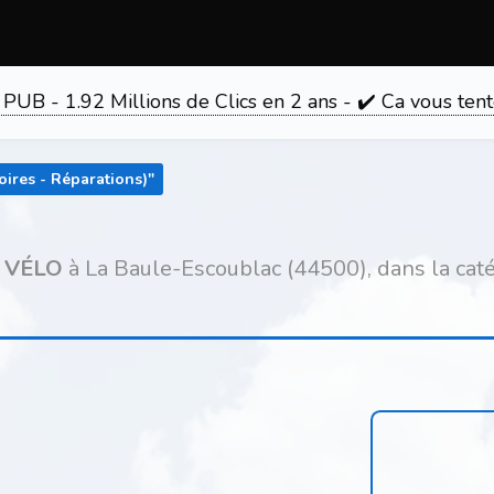
 PUB - 1.92 Millions de Clics en 2 ans - ✔️ Ca vous 
oires - Réparations)
"
 VÉLO
à La Baule-Escoublac (44500), dans la cat