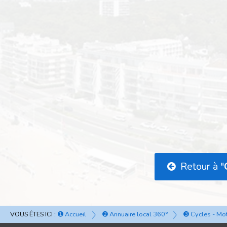
Retour à "
VOUS ÊTES ICI :
➊ Accueil
➋ Annuaire local 360°
➌ Cycles - Mot