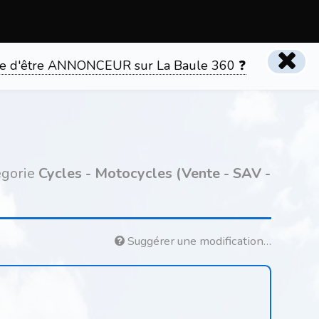
tente d'être ANNONCEUR sur La Baule 360 ❓
égorie
Cycles - Motocycles (Vente - SAV -
Suggérer une modification…