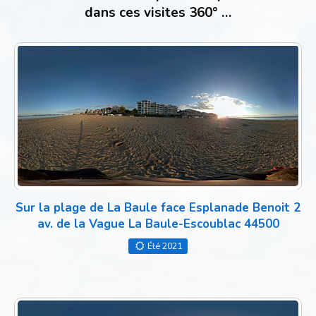
dans ces visites 360° …
Sur la plage de La Baule face Esplanade Benoit 2
av. de la Vague La Baule-Escoublac 44500
Été 2021