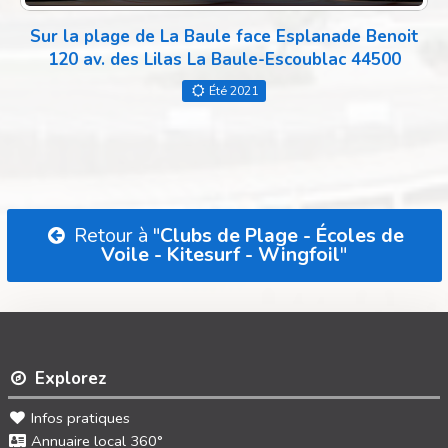
Sur la plage de La Baule face Esplanade Benoit
120 av. des Lilas La Baule-Escoublac 44500
Été 2021
Retour à "
Clubs de Plage - Écoles de
Voile - Kitesurf - Wingfoil
"
Explorez
Infos pratiques
Annuaire local 360°