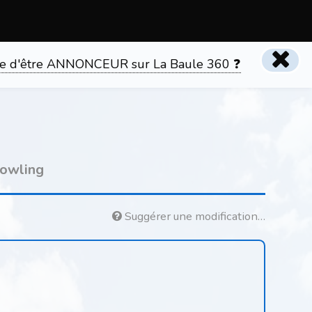
tente d'être ANNONCEUR sur La Baule 360 ❓
owling
Suggérer une modification…