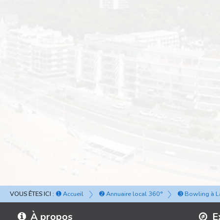
VOUS ÊTES ICI :
➊ Accueil
➋ Annuaire local 360°
➌ Bowling à L
À propos
E