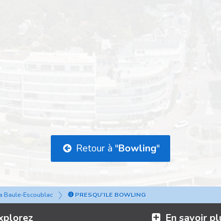
Retour à "
Bowling
"
a Baule-Escoublac
➍ PRESQU'ILE BOWLING
xplorez
En savoir pl