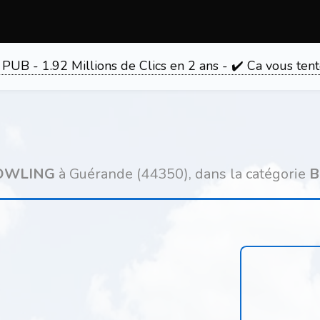
 PUB - 1.92 Millions de Clics en 2 ans - ✔️ Ca vous 
BOWLING
à Guérande (44350), dans la catégorie
B