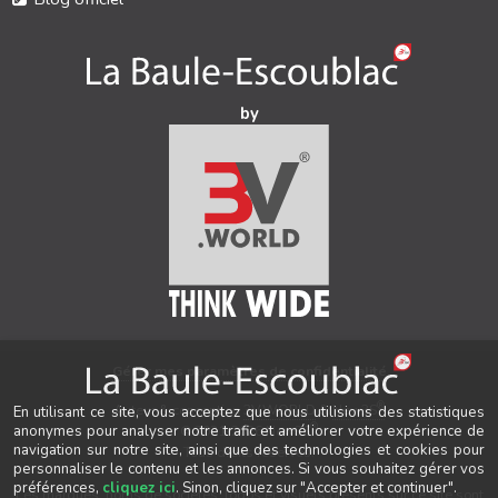
by
Gérer mes paramètres de confidentialité
®
Auteur & conception
3V.WORLD
&
New3S
En utilisant ce site, vous acceptez que nous utilisions des statistiques
®
© 2021-2026 New3S
anonymes pour analyser notre trafic et améliorer votre expérience de
navigation sur notre site, ainsi que des technologies et cookies pour
Tous droits réservés.
personnaliser le contenu et les annonces. Si vous souhaitez gérer vos
préférences,
cliquez ici
. Sinon, cliquez sur "Accepter et continuer".
Les marques, noms de sociétés, logos et visuels présents sur ce site sont