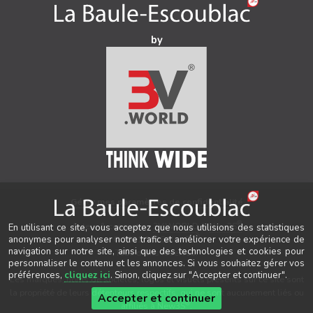
by
Gérer mes paramètres de confidentialité
®
Auteur & conception
3V.WORLD
&
New3S
En utilisant ce site, vous acceptez que nous utilisions des statistiques
®
© 2021-2026 New3S
anonymes pour analyser notre trafic et améliorer votre expérience de
navigation sur notre site, ainsi que des technologies et cookies pour
Tous droits réservés.
personnaliser le contenu et les annonces. Si vous souhaitez gérer vos
préférences,
cliquez ici
. Sinon, cliquez sur "Accepter et continuer".
Les marques, noms de sociétés, logos et visuels présents sur ce site sont
la propriété de leurs détenteurs respectifs, qui ne sont aucunement liés ou
Accepter et continuer
®
affiliés à New3S
.