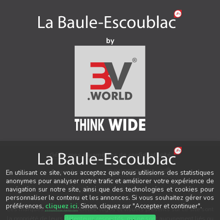
by
Gérer mes paramètres de confidentialité
®
Auteur & conception
3V.WORLD
&
New3S
En utilisant ce site, vous acceptez que nous utilisions des statistiques
®
© 2021-2026 New3S
anonymes pour analyser notre trafic et améliorer votre expérience de
navigation sur notre site, ainsi que des technologies et cookies pour
Tous droits réservés.
personnaliser le contenu et les annonces. Si vous souhaitez gérer vos
préférences,
cliquez ici
. Sinon, cliquez sur "Accepter et continuer".
Les marques, noms de sociétés, logos et visuels présents sur ce site sont
la propriété de leurs détenteurs respectifs, qui ne sont aucunement liés ou