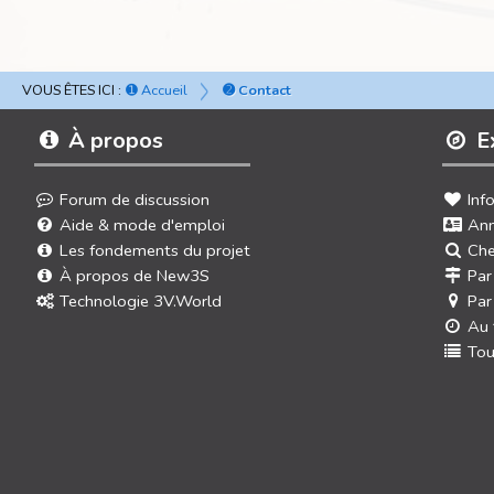
VOUS ÊTES ICI :
➊ Accueil
➋ Contact
À propos
E
Forum de discussion
Inf
Aide & mode d'emploi
Ann
Les fondements du projet
Che
À propos de New3S
Par
Technologie 3V.World
Par
Au 
Tou