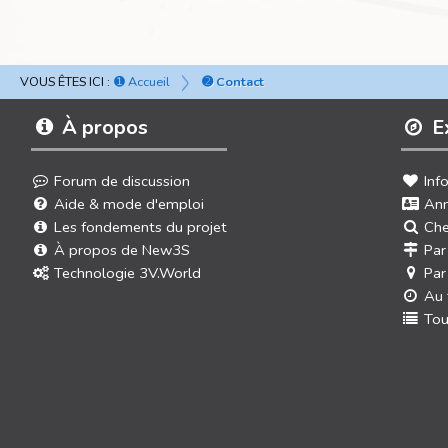
VOUS ÊTES ICI :
➊ Accueil
➋ Contact
À propos
E
Forum de discussion
Inf
Aide & mode d'emploi
Ann
Les fondements du projet
Che
À propos de New3S
Par
Technologie 3V.World
Par
Au 
Tou