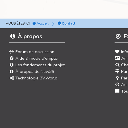
VOUS ÊTES ICI :
➊ Accueil
➋ Contact
À propos
E
Forum de discussion
Inf
Aide & mode d'emploi
Ann
Les fondements du projet
Che
À propos de New3S
Par
Technologie 3V.World
Par
Au 
Tou